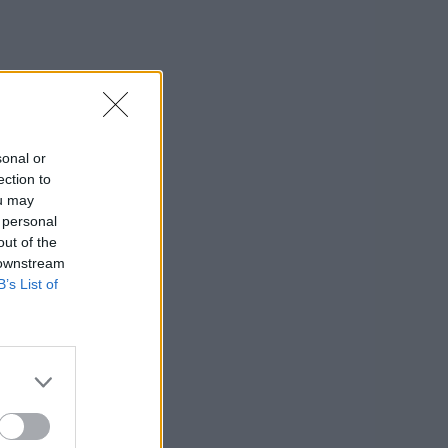
sonal or
ection to
ou may
 personal
out of the
 downstream
B’s List of