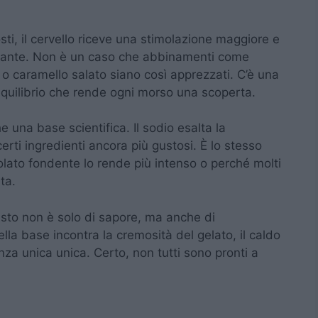
i
i, il cervello riceve una stimolazione maggiore e
essante. Non è un caso che abbinamenti come
 o caramello salato siano così apprezzati. C’è una
n equilibrio che rende ogni morso una scoperta.
he una base scientifica. Il sodio esalta la
rti ingredienti ancora più gustosi. È lo stesso
colato fondente lo rende più intenso o perché molti
ta.
rasto non è solo di sapore, ma anche di
lla base incontra la cremosità del gelato, il caldo
nza unica unica. Certo, non tutti sono pronti a