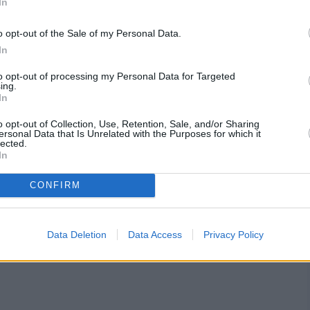
to
In
o opt-out of the Sale of my Personal Data.
crema di cioccolato, perché quando si esagera,
In
servita subito, senza esitazioni: Il tempo è
to opt-out of processing my Personal Data for Targeted
e a sciogliersi leggermente, creando una crema che
ing.
si ancora oltre, c’è la variante fritta.
In
o opt-out of Collection, Use, Retention, Sale, and/or Sharing
na piccola differenza: le palline vengono tolte dal
ersonal Data that Is Unrelated with the Purposes for which it
lected.
e al solito, ma invece di essere informata, viene
In
u se stessa, sigillando bene i bordi. A questo
ia e diventa dorata e croccante.
CONFIRM
roppo, ma se si lavora velocemente, il risultato è
are con zucchero a velo e divorare senza pensarci
Data Deletion
Data Access
Privacy Policy
salato piace così tanto? Semplice e: il nostro