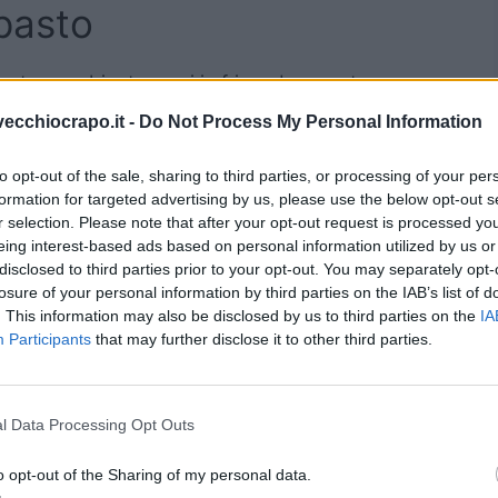
pasto
ratura ambiente e poi in frigo, dove maturano
do sono triplicate di volume, finalmente si può
vecchiocrapo.it -
Do Not Process My Personal Information
ale: niente pressione sui bordi, altrimenti si
no il cornicione perfetto.
to opt-out of the sale, sharing to third parties, or processing of your per
formation for targeted advertising by us, please use the below opt-out s
are tutto e via, si informa. Se si ha un forno a
r selection. Please note that after your opt-out request is processed y
eing interest-based ads based on personal information utilized by us or
lento aiuta a ottenere una cottura ideale. Se invece
disclosed to third parties prior to your opt-out. You may separately opt-
temperatura, magari allungando leggermente i tempi
losure of your personal information by third parties on the IAB’s list of
. This information may also be disclosed by us to third parties on the
IA
Participants
that may further disclose it to other third parties.
croccante fuori e morbida dentro. Ed ecco il
o può sbizzarrirsi come vuole, scegliendo il gusto
è il punto forte di questa combinazione, quindi la
l Data Processing Opt Outs
freddo.
o opt-out of the Sharing of my personal data.