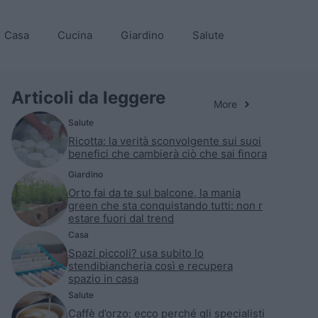
Casa
Cucina
Giardino
Salute
Articoli da leggere
More
Salute
Ricotta: la verità sconvolgente sui suoi
benefici che cambierà ciò che sai finora
Giardino
Orto fai da te sul balcone, la mania
green che sta conquistando tutti: non r
estare fuori dal trend
Casa
Spazi piccoli? usa subito lo
stendibiancheria così e recupera
spazio in casa
Salute
Caffè d’orzo: ecco perché gli specialisti