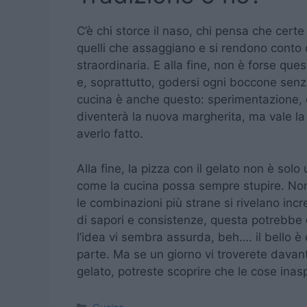
C’è chi storce il naso, chi pensa che cert
quelli che assaggiano e si rendono conto 
straordinaria. E alla fine, non è forse que
e, soprattutto, godersi ogni boccone senza
cucina è anche questo: sperimentazione, c
diventerà la nuova margherita, ma vale la
averlo fatto.
Alla fine, la pizza con il gelato non è so
come la cucina possa sempre stupire. No
le combinazioni più strane si rivelano incr
di sapori e consistenze, questa potrebbe
l’idea vi sembra assurda, beh…. il bello 
parte. Ma se un giorno vi troverete davant
gelato, potreste scoprire che le cose ina
Categorie