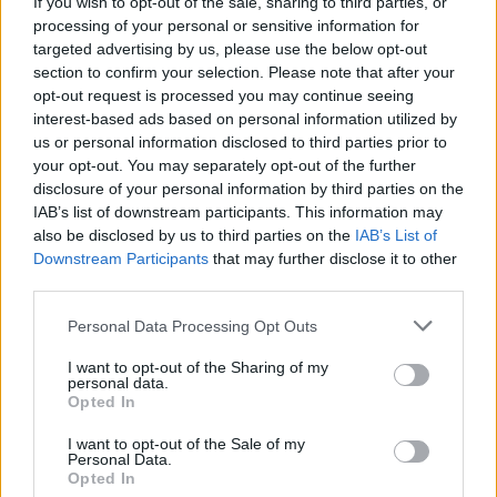
si sommano i saldi che vengono registrati
If you wish to opt-out of the sale, sharing to third parties, or
processing of your personal or sensitive information for
giornalmente sul conto corrente e si divide poi
targeted advertising by us, please use the below opt-out
per il totale del numero dei giorni dell’anno,
section to confirm your selection. Please note that after your
quindi diviso 365 o 366. In base a questo
opt-out request is processed you may continue seeing
calcolo, si determina se l’importo ottenuto è
interest-based ads based on personal information utilized by
superiore ai 5.000 euro, oppure no, e quindi se
us or personal information disclosed to third parties prior to
your opt-out. You may separately opt-out of the further
l’imposta viene applicata o meno.
disclosure of your personal information by third parties on the
IAB’s list of downstream participants. This information may
Una cosa che è d’obbligo considera è che, se
also be disclosed by us to third parties on the
IAB’s List of
sei titolare di più conti, non ha diritto a nessuno
Downstream Participants
that may further disclose it to other
sconto: infatti, l’imposta di bollo si paga in ogni
third parties.
conto, singolarmente, facendo riferimento a
Personal Data Processing Opt Outs
tutti i dati fin qui presentati; pertanto, se sui tuoi
conti corrente non vengono superati mai i 5.000
I want to opt-out of the Sharing of my
personal data.
euro di giacenza media, non pagherai da
Opted In
nessuna parte l’imposta di bollo.
I want to opt-out of the Sale of my
Personal Data.
Si può evitare il suo
Opted In