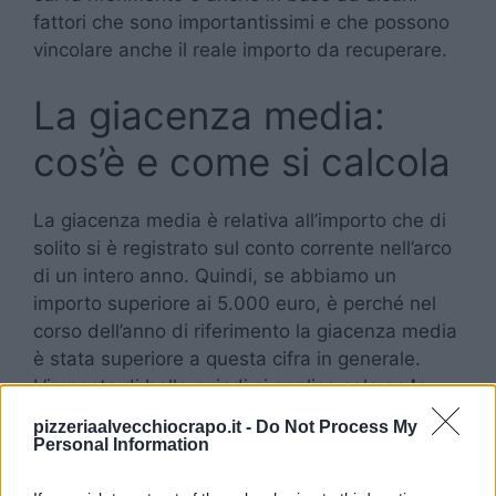
fattori che sono importantissimi e che possono
vincolare anche il reale importo da recuperare.
La giacenza media:
cos’è e come si calcola
La giacenza media è relativa all’importo che di
solito si è registrato sul conto corrente nell’arco
di un intero anno. Quindi, se abbiamo un
importo superiore ai 5.000 euro, è perché nel
corso dell’anno di riferimento la giacenza media
è stata superiore a questa cifra in generale.
L’imposta di bollo quindi si applica solo
se la
giacenza media è superiore ai 5.000 euro.
pizzeriaalvecchiocrapo.it -
Do Not Process My
Personal Information
Per calcolare la giacenza media con precisione