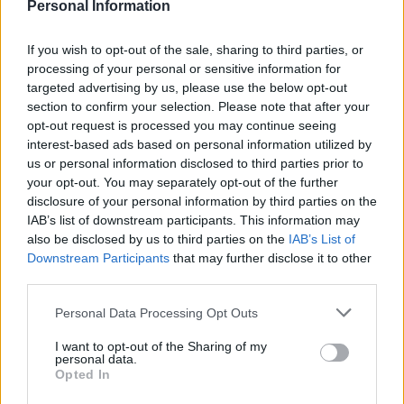
spruzzarlo sulle superfici che mostrano del
Personal Information
calcare ostinato.
If you wish to opt-out of the sale, sharing to third parties, or
processing of your personal or sensitive information for
All’interno del tè verde è presente
l’acido
targeted advertising by us, please use the below opt-out
tannico
, un elemento che aiuta a sciogliere i
section to confirm your selection. Please note that after your
residui di calcare che potrebbero presentarsi
opt-out request is processed you may continue seeing
dopo aver applicato il metodo cinese, inoltre
interest-based ads based on personal information utilized by
permette di disinfettare quelle superfici. Inoltre,
us or personal information disclosed to third parties prior to
your opt-out. You may separately opt-out of the further
è un metodo perfetto per trattare le superfici
disclosure of your personal information by third parties on the
più delicate, come ad esempio il vetro oppure la
IAB’s list of downstream participants. This information may
ceramica, materiali che l’aceto potrebbe
also be disclosed by us to third parties on the
IAB’s List of
rovinare.
Downstream Participants
that may further disclose it to other
third parties.
Si tratta certamente di un metodo che per
Personal Data Processing Opt Outs
molte persone è totalmente nuovo, ma
nonostante questo è una
combinazione
I want to opt-out of the Sharing of my
personal data.
perfetta di tradizione e praticità
, che dimostra
Opted In
come le soluzioni casalinghe e alternative sono