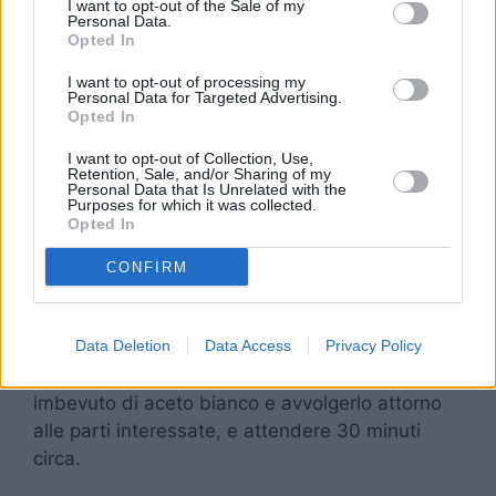
I want to opt-out of the Sale of my
spesso e volentieri molto meglio dei classici
Personal Data.
prodotti commerciali che si mostrano molto
Opted In
costosi, aggressivi e inquinanti per l’ambiente.
I want to opt-out of processing my
Personal Data for Targeted Advertising.
Opted In
Rimozione del calcare
I want to opt-out of Collection, Use,
da rubinetti e docce
Retention, Sale, and/or Sharing of my
Personal Data that Is Unrelated with the
Purposes for which it was collected.
Opted In
Uno dei punti in cui il calcare si presta ad una
formazione molto più importante è sicuramente
CONFIRM
sui rubinetti e sulle docce
, cioè luoghi comuni
e soprattutto difficili da ripulire. Il metodo cinese
Data Deletion
Data Access
Privacy Policy
ha però una soluzione anche per questo, difatti
dovrete solamente rimediare un panno
imbevuto di aceto bianco e avvolgerlo attorno
alle parti interessate, e attendere 30 minuti
circa.