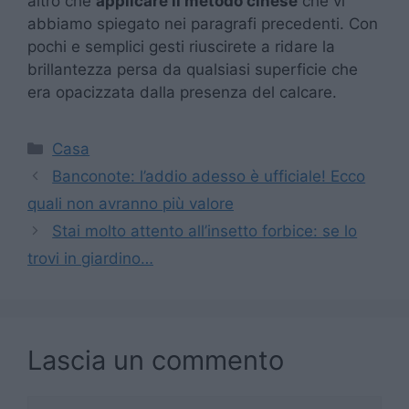
altro che
applicare il metodo cinese
che vi
abbiamo spiegato nei paragrafi precedenti. Con
pochi e semplici gesti riuscirete a ridare la
brillantezza persa da qualsiasi superficie che
era opacizzata dalla presenza del calcare.
Categorie
Casa
Banconote: l’addio adesso è ufficiale! Ecco
quali non avranno più valore
Stai molto attento all’insetto forbice: se lo
trovi in giardino…
Lascia un commento
Commento