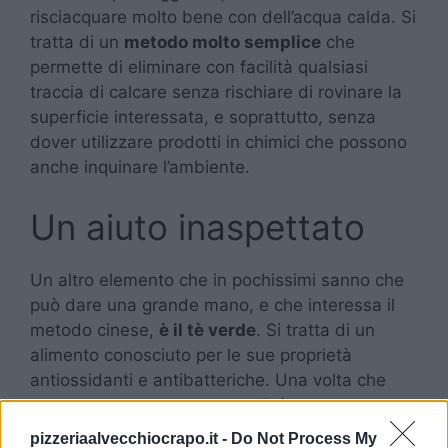
risciacquare molto bene con dell’acqua calda. Si
tratta di un
metodo molto semplice
che
permette di eliminare con facilità qualsiasi
traccia di calcare senza rischiare di rovinare la
superficie interessata, e soprattutto, senza
dover utilizzare prodotti in chimici che possono
anche inquinare l’ambiente.
Un aiuto inaspettato
Un altro elemento che in pochissimi sanno che
può dare una grande mano, e che interessa il
metodo cinese,
è il tè verde
. Si tratta di un
alimento conosciuto per le sue proprietà
antiossidanti e antibatteriche. Una volta che
avrete preparato una tazza di tè verde
concentrato, non dovrete fare altro che
pizzeriaalvecchiocrapo.it -
Do Not Process My