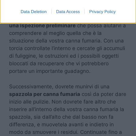
fumaria
Data Deletion
Data Access
Privacy Policy
Prima di tutto, è molto importante che facciate
una ispezione preliminare
che possa aiutarvi a
comprendere al meglio quella che è la
situazione della vostra canna fumaria. Con una
torcia controllate l’interno e cercate gli accumuli
di fuliggine, le ostruzioni ed i possibili oggetti
bloccati da recuperare che vi potrebbero
portare un importante guadagno.
Successivamente, dovrete munirvi di una
spazzola per canna fumaria
così da poter dare
inizio alle pulizie. Non dovrete fare altro che
inserire all’interno della vostra canna fumaria la
spazzola, sia dall’alto che dal basso non fa
differenza, e muovetela avanti e indietro in
modo da smuovere i residui. Continuate fino a