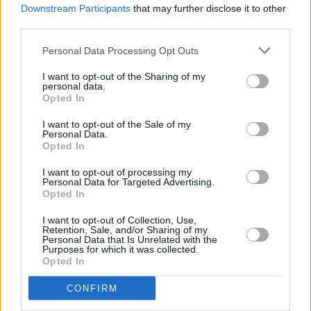
controllate che sia freddo da almeno 24 ore.
Downstream Participants
that may further disclose it to other
Mettete in sicurezza tutta la zona attorno,
third parties.
coprendola con teli con il quale andrete a
Personal Data Processing Opt Outs
raccogliere la fuliggine. Infine, trovate una
posizione in cui siete comodi, specie se lavorate
I want to opt-out of the Sharing of my
personal data.
dall’alto.
Opted In
Se deciderete di seguire quelle che sono le
I want to opt-out of the Sale of my
Personal Data.
nostre indicazioni riguardo le precauzioni da
Opted In
prendere, riuscirete sicuramente a ottenere una
I want to opt-out of processing my
canna fumaria pulita e perfetta
senza mettere
Personal Data for Targeted Advertising.
a rischio la vostra salute e quella di chi vi sta
Opted In
attorno
. Inoltre, riuscirete ad evitare di sporcare
I want to opt-out of Collection, Use,
tutta la casa con la fuliggine, poiché potrebbe
Retention, Sale, and/or Sharing of my
Personal Data that Is Unrelated with the
rivelarsi molto ostica da eliminare.
Purposes for which it was collected.
Opted In
Come pulire la canna
CONFIRM