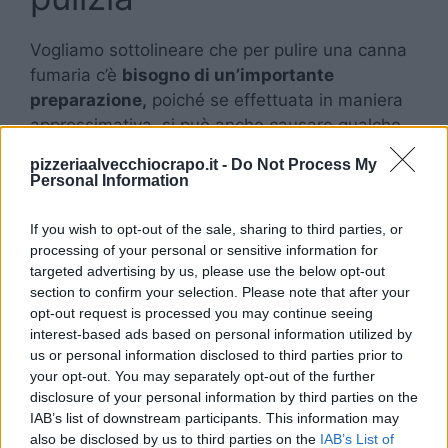
Vogliamo sottolineare che per pulire una canna
fumaria c’è
bisogno di un’importante
preparazione,
poiché se effettuata in maniera
approssimativa, si può anche causare qualche
danno. Gli strumenti che sono indispensabili
pizzeriaalvecchiocrapo.it -
Do Not Process My
sono la spazzola per canna fumaria con aste
Personal Information
telescopiche, una torcia potete e un aspiratore
per fuliggine. Inoltre, vogliamo sottolineare che
If you wish to opt-out of the sale, sharing to third parties, or
sono molto importanti le protezioni, quindi
processing of your personal or sensitive information for
targeted advertising by us, please use the below opt-out
indossare guanti, occhiali protettivi e una
section to confirm your selection. Please note that after your
maschera che vi eviti di rimanere esposti alle
opt-out request is processed you may continue seeing
polveri.
interest-based ads based on personal information utilized by
us or personal information disclosed to third parties prior to
Come vi abbiamo detto, prima di tutto è molto
your opt-out. You may separately opt-out of the further
disclosure of your personal information by third parties on the
importante
che mettiate al primo posto la
IAB’s list of downstream participants. This information may
vostra sicurezza
, quindi spegnete il camino e
also be disclosed by us to third parties on the
IAB’s List of