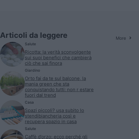
Articoli da leggere
More
Salute
Ricotta: la verità sconvolgente
sui suoi benefici che cambierà
ciò che sai finora
Giardino
Orto fai da te sul balcone, la
mania green che sta
conquistando tutti: non r estare
fuori dal trend
Casa
Spazi piccoli? usa subito lo
stendibiancheria così e
recupera spazio in casa
Salute
Caffè d’orzo: ecco perché gli