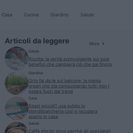
Casa
Cucina
Giardino
Salute
Articoli da leggere
More
Salute
Ricotta: la verità sconvolgente sui suoi
benefici che cambierà ciò che sai finora
Giardino
Orto fai da te sul balcone, la mania
green che sta conquistando tutti: non r
estare fuori dal trend
Casa
Spazi piccoli? usa subito lo
stendibiancheria così e recupera
spazio in casa
Salute
Caffè d’orzo: ecco perché gli specialisti