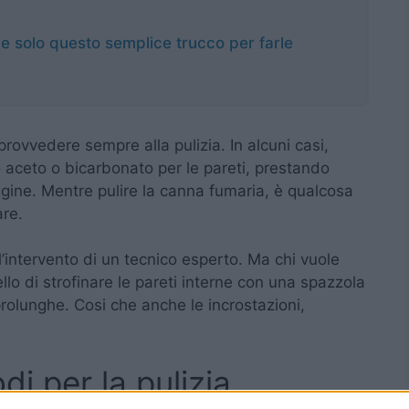
ve solo questo semplice trucco per farle
i provvedere sempre alla pulizia. In alcuni casi,
 aceto o bicarbonato per le pareti, prestando
ggine. Mentre pulire la canna fumaria, è qualcosa
are.
l’intervento di un tecnico esperto. Ma chi vuole
ello di strofinare le pareti interne con una spazzola
prolunghe. Cosi che anche le incrostazioni,
i per la pulizia