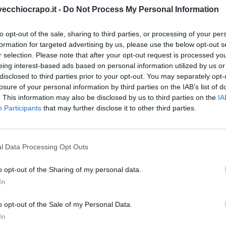
vecchiocrapo.it -
Do Not Process My Personal Information
ioni del caminetto andrebbero esaminate almeno
 di scorie e catrame, che sono anche pericolose.
to opt-out of the sale, sharing to third parties, or processing of your per
nche un poco di sale grosso, sulla legna, anche
formation for targeted advertising by us, please use the below opt-out s
n avere altri problemi.
r selection. Please note that after your opt-out request is processed y
eing interest-based ads based on personal information utilized by us or
empre effettuata a fuoco spento e freddo, per cui
disclosed to third parties prior to your opt-out. You may separately opt-
losure of your personal information by third parties on the IAB’s list of
 si è spento. Poi, ricordarsi si coprire i mobili e
. This information may also be disclosed by us to third parties on the
IA
e e fuligine, rischiano di sporcare ogni punto della
Participants
that may further disclose it to other third parties.
 fondi di caffè umidi, sulla cenere, cosi da potere
l Data Processing Opt Outs
alla fine. L’umidità, non fa altro che bloccare la
are, e possa sporcare anche di più rispetto al
o opt-out of the Sharing of my personal data.
In
o del camino
o opt-out of the Sale of my Personal Data.
In