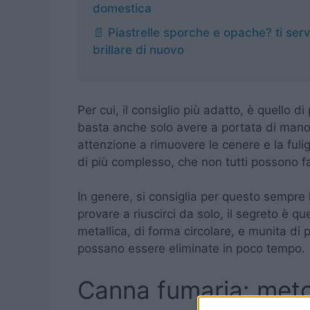
domestica
📄 Piastrelle sporche e opache? ti ser
brillare di nuovo
Per cui, il consiglio più adatto, è quello d
basta anche solo avere a portata di mano
attenzione a rimuovere le cenere e la fuli
di più complesso, che non tutti possono f
In genere, si consiglia per questo sempre 
provare a riuscirci da solo, il segreto è qu
metallica, di forma circolare, e munita di 
possano essere eliminate in poco tempo.
Canna fumaria: metod