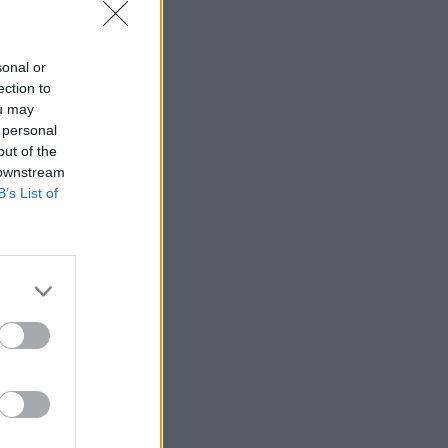
sonal or
ection to
ou may
 personal
out of the
 downstream
B’s List of