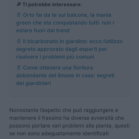
🔎 Ti potrebbe interessare:
📄 Orto fai da te sul balcone, la mania
green che sta conquistando tutti: non r
estare fuori dal trend
📄 Il bicarbonato in giardino: ecco l’utilizzo
segreto approvato dagli esperti per
risolvere i problemi più comuni
📄 Come ottenere una fioritura
abbondante del limone in casa: segreti
dei giardinieri
Nonostante l’aspetto che può raggiungere e
mantenere il frassino ha diverse avversità che
possono portare vari problemi alla pianta, questi
se non sono adeguatamente identificati