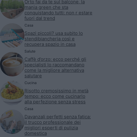
Orto fai da te sul balcone, la
mania green che sta
conquistando tutti: non r estare
fuori dal trend
Casa
Spazi piccoli? usa subito lo
stendibiancheria così e
recupera spazio in casa
Salute
Caffè d’orzo: ecco perché gli
specialisti lo raccomandano
come la migliore alternativa
salutare
Cucina
Risotto cremosissimo in metà
tempo: ecco come cucinarlo
alla perfezione senza stress
Casa
Davanzali perfetti senza fatica:
il trucco professionale dei
migliori esperti di pulizia
domestica