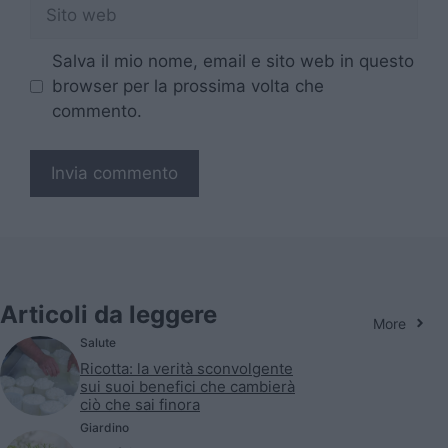
Sito
web
Salva il mio nome, email e sito web in questo
browser per la prossima volta che
commento.
Articoli da leggere
More
Salute
Ricotta: la verità sconvolgente
sui suoi benefici che cambierà
ciò che sai finora
Giardino