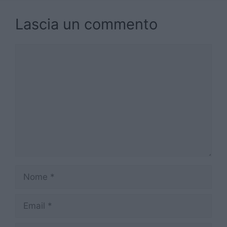
Lascia un commento
Commento
Nome
Email