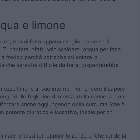
qua e limone
ce, e puoi farlo appena sveglio, come se ti
 Ti basterà infatti solo scaldare l’acqua per farla
erla fredda perché potrebbe rallentare la
rte che sarebbe difficile da bere, disperderebbe
mezzo limone al suo interno. Per rendere il sapore
unge delle foglioline di menta, della cannella o un
ò rafforzare anche aggiungendo della curcuma (che è
n potente diuretico e lassativo, ideale per chi
iminare le tossine), oppure lo zenzero (che rende la