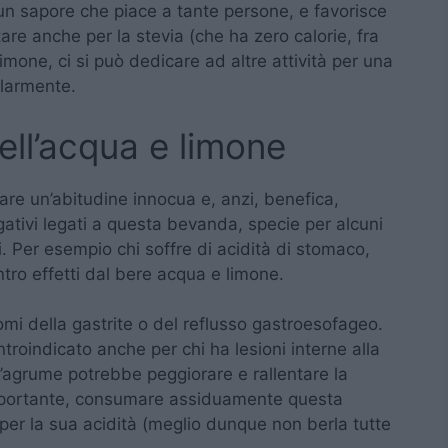
un sapore che piace a tante persone, e favorisce
are anche per la stevia (che ha zero calorie, fra
imone, ci si può dedicare ad altre attività per una
olarmente.
dell’acqua e limone
e un’abitudine innocua e, anzi, benefica,
ativi legati a questa bevanda, specie per alcuni
i. Per esempio chi soffre di acidità di stomaco,
tro effetti dal bere acqua e limone.
tomi della gastrite o del reflusso gastroesofageo.
troindicato anche per chi ha lesioni interne alla
l’agrume potrebbe peggiorare e rallentare la
importante, consumare assiduamente questa
per la sua acidità (meglio dunque non berla tutte