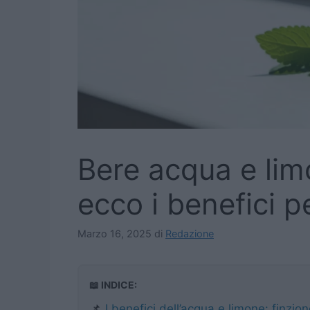
Bere acqua e lim
ecco i benefici p
Marzo 16, 2025
di
Redazione
📖 INDICE:
📌
I benefici dell’acqua e limone: finzion