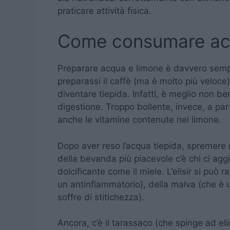
praticare attività fisica.
Come consumare ac
Preparare acqua e limone è davvero sempli
preparassi il caffè (ma è molto più veloce).
diventare tiepida. Infatti, è meglio non b
digestione. Troppo bollente, invece, a pa
anche le vitamine contenute nel limone.
Dopo aver reso l’acqua tiepida, spremere 
della bevanda più piacevole c’è chi ci aggi
dolcificante come il miele. L’elisir si pu
un antinfiammatorio), della malva (che è u
soffre di stitichezza).
Ancora, c’è il tarassaco (che spinge ad el