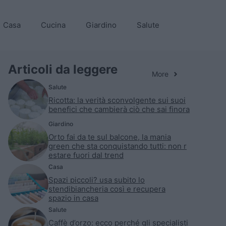
Casa
Cucina
Giardino
Salute
Articoli da leggere
More
Salute
Ricotta: la verità sconvolgente sui suoi
benefici che cambierà ciò che sai finora
Giardino
Orto fai da te sul balcone, la mania
green che sta conquistando tutti: non r
estare fuori dal trend
Casa
Spazi piccoli? usa subito lo
stendibiancheria così e recupera
spazio in casa
Salute
Caffè d’orzo: ecco perché gli specialisti