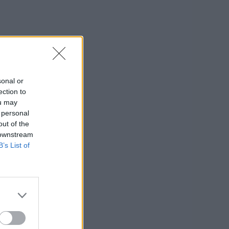
sonal or
ection to
ou may
 personal
out of the
 downstream
B’s List of