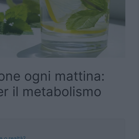
one ogni mattina:
er il metabolismo
e o realtà?