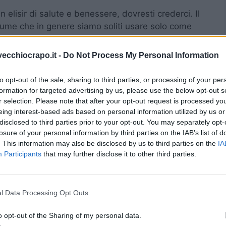
 elisir di salute e benessere, dovresti crederci. Il
grume che in genere siamo soliti usare solo come
salate, carne o pesce, per esempio). Il limone è
ssunto anche da chi è a dieta perché è ricco di
vecchiocrapo.it -
Do Not Process My Personal Information
to opt-out of the sale, sharing to third parties, or processing of your per
 limone rafforza il sistema immunitario. Inoltre,
formation for targeted advertising by us, please use the below opt-out s
r selection. Please note that after your opt-out request is processed y
d eliminare le scorie e le tossine. A tal proposito,
eing interest-based ads based on personal information utilized by us or
aiuta anche ad eliminare i batteri che si sono
disclosed to third parties prior to your opt-out. You may separately opt-
o ad eliminare l’alito cattivo.
losure of your personal information by third parties on the IAB’s list of
. This information may also be disclosed by us to third parties on the
IA
la anche il fegato a lavorare meglio. In più,
Participants
that may further disclose it to other third parties.
 ci renda più energici e pronti ad affrontare le
ato per ridurre lo stress. Insomma, è
di acqua e limone possa fare così tanto per la
l Data Processing Opt Outs
o opt-out of the Sharing of my personal data.