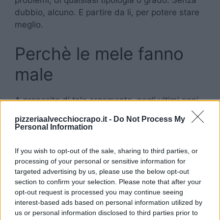
dubbio, alcuno. E partire da li, per potere stare
meglio.
Perchè le mele fanno
male
A proposito di tale argomento, negli ultimi anni,
gli specialisti del settore, si sono concentrati
pizzeriaalvecchiocrapo.it -
Do Not Process My
sugli alimenti che possono fare male, e che
Personal Information
peggiorano la situazione, in caso di colesterolo.
E sono giunti ad una conclusione: a fare male
If you wish to opt-out of the sale, sharing to third parties, or
sono sempre gli eccessi, e non di fatto gli
processing of your personal or sensitive information for
targeted advertising by us, please use the below opt-out
alimenti che si mangiano.
section to confirm your selection. Please note that after your
opt-out request is processed you may continue seeing
Nel caso specifico delle mele, quando si soffre
interest-based ads based on personal information utilized by
di colesterolo, è sempre bene non esagerare.
us or personal information disclosed to third parties prior to