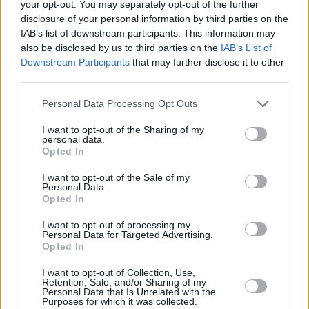
La quantità massima consentita, è di una mela
your opt-out. You may separately opt-out of the further
disclosure of your personal information by third parties on the
al giorno. Massimo due. Solo cosi, si potrà
IAB’s list of downstream participants. This information may
avere la certezza di evitare un aumento del
also be disclosed by us to third parties on the
IAB’s List of
colesterolo. Infine, potere anche evitare il rischio
Downstream Participants
that may further disclose it to other
di problematiche di un certo tipo.
third parties.
Personal Data Processing Opt Outs
Un modo per potere mangiare le mele, senza
preoccuparsi, è quella di seguire una dieta, che
I want to opt-out of the Sharing of my
personal data.
al suo interno non abbia dei grassi saturi, e
Opted In
anche grassi trans. E poi, eliminando fumo e
alcool. Poi, praticare sport e fare delle lunghe
I want to opt-out of the Sale of my
Personal Data.
camminate, con il solo scopo di stare sempre
Opted In
meglio.
I want to opt-out of processing my
Personal Data for Targeted Advertising.
E perchè invece fanno
Opted In
I want to opt-out of Collection, Use,
bene?
Retention, Sale, and/or Sharing of my
Personal Data that Is Unrelated with the
Purposes for which it was collected.